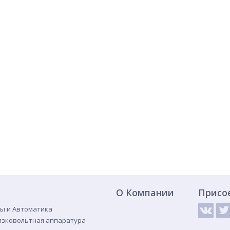
О Компании
Присо
ы и Автоматика
изковольтная аппаратура