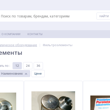
О КОМПАНИИ
КОНТАКТЫ
|
Фильтроэлементы
влическое оборудование
ементы
ать по
:
12
24
36
Наименовнию
Цене