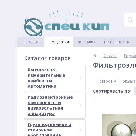
ГЛАВНАЯ
ПРОДУКЦИЯ
ДОСТАВКА
ПОТРЕБНОСТЬ
|
|
Каталог
Гидра
Каталог товаров
Фильтроэл
Контрольно-
измерительные
приборы и
Товаров:
4
;
Показыв
Автоматика
Сортировать по
:
Радиоэлектронные
компоненты и
низковольтная
аппаратура
Грузоподъёмное и
станочное
оборудование