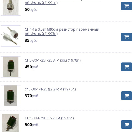
объёмный (1991г.)
50
руб.
СП4-1а 0,5вт 680ом резистор переменный
объёмный (1993г.)
35
руб.
СП5-30-1-25Г-25ВТ-1ком (1978г.)
450
руб.
сп5-30-1-в-25д 2.2ком (1978г.)
370
руб.
СП5-30-I-25Г 1.5 кОм (1978г.)
500
руб.