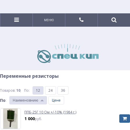
МЕНЮ
Переменные резисторы
Товаров:
10
;
По
:
12
24
36
По
:
Наименовнию
Цене
ППБ-25Г 10 Ом +/-10% (1984 г.)
1 000
руб.