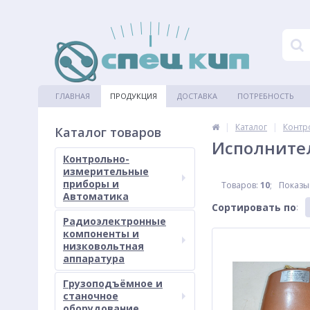
ГЛАВНАЯ
ПРОДУКЦИЯ
ДОСТАВКА
ПОТРЕБНОСТЬ
|
|
Каталог
Контр
Каталог товаров
Исполните
Контрольно-
измерительные
приборы и
Товаров:
10
;
Показы
Автоматика
Сортировать по
:
Радиоэлектронные
компоненты и
низковольтная
аппаратура
Грузоподъёмное и
станочное
оборудование