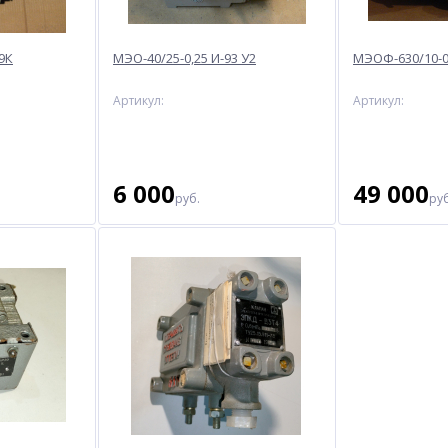
9К
МЭО-40/25-0,25 И-93 У2
МЭОФ-630/10-0
Артикул:
Артикул:
6 000
49 000
руб.
руб