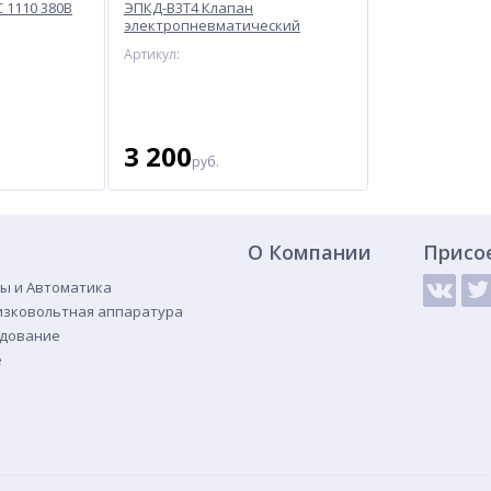
 1110 380В
ЭПКД-В3Т4 Клапан
электропневматический
Артикул:
3 200
руб.
О Компании
Присо
ы и Автоматика
изковольтная аппаратура
удование
е