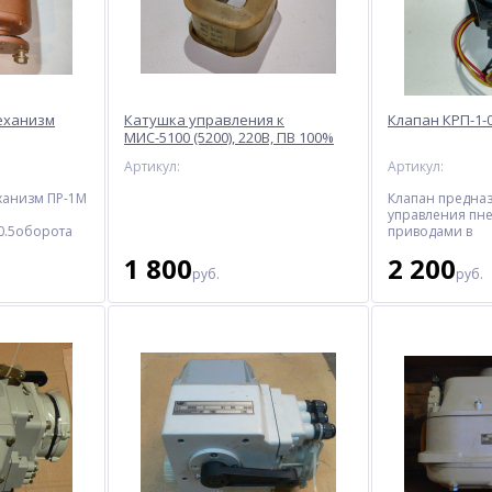
еханизм
Катушка управления к
Клапан КРП-1-
МИС-5100 (5200), 220В, ПВ 100%
Артикул:
Артикул:
ханизм ПР-1М
Клапан предна
управления пн
0.5оборота
приводами в
перемещения
автоматизиров
1 800
2 200
рно-
управления те
руб.
руб.
порных
процессами.