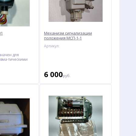
01
Механизм сигнализации
положения МСП-1-1
Артикул:
значен для
евма-тическими
анных системах
6 000
хнологическими
руб.