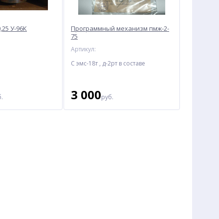
,25 У-96К
Программный механизм пмж-2-
75
Артикул:
С эмс-18т , д-2рт в составе
3 000
.
руб.