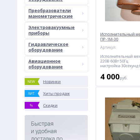
Преобразователи
манометрические
Электровакуумные
приборы
Исполнительный м
ПР-1М-30
Гидравлическое
Артикул:
оборудование
Исполнительный ме
Авиационное
220В 60Вт 50Гц
настройка-30секунд 
оборудование
предназначен для 
4 000
регулирующих запо
руб.
регулирующих и за
Новинки
NEW
органов
вес-4.66кг
Хиты продаж
ХИТ
габаритный размер
210х180х120мм
Скидки
%