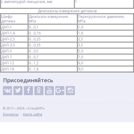
с амплитудой смещения, мм
1
Диапазоны измерения датчиков
Шифр
Диапазон измерения.
Перегрузочное давление,
датчика
МПа
МПа
ДАП-1
0...0,1
1,0
ДАП-1,6
0...0,16
1,6
ДАП-2,5
0...0,25
2,5
ДАП-3,5
0...0,35
3,5
ДАП-5
0...0,5
5,0
ДАП-7
0...0,7
7,0
ДАП-12
0...1,2
6,0
ДАП-18
0...1,8
9,0
Присоединяйтесь
© 2011—2024, «СпецКИП»
Контакты
Карта сайта