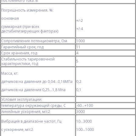
постоянного тока. В
Погрешность измерения. %:
основная
+/-2
суммарная (при всех
+/-4
дестабилизирующих факторах)
Сопротивление потенциометра, Ом
1000
Гарантийный срок, год
11
Срок хранения, год
4
Стабильность тарировочной
5
характеристики, год
Масса, кг:
датчиков на давления до 0,04...0,16МПа
0,2
датчиков на давления 0,25...1,8 Мпа
0,1
Условия эксплуатации:
температура окружающей среды, С
-60...+100
линейные ускорения, м/с2
3000
Вибрация в диапазоне частот, Гц
10...3000
с ускорение, м/с2
100...1000