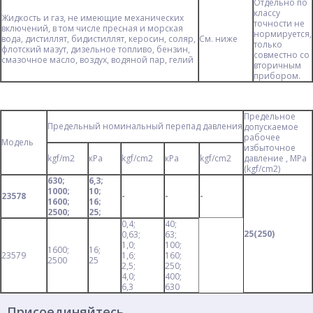
Отдельно по
классу
Жидкость и газ, не имеющие механических
точности не
включений, в том числе пресная и морская
нормируется,
вода, дистиллят, бидистиллят, керосин, соляр,
См. ниже
только
флотский мазут, дизельное топливо, бензин,
совместно со
смазочное масло, воздух, водяной пар, гелий
вторичным
прибором.
Предельное
Предельный номинальный перепад давления
допускаемое
рабочее
Модель
избыточное
kgf/m
2
кРа
kgf/cm
2
кРа
kgf/cm
2
давление , МРа
(kgf/cm
2
)
630;
6,3;
1000;
10;
23578
-
-
-
1600;
16;
2500;
25;
0,4;
40;
25(250)
0,63;
63;
1,0;
100;
1600;
16;
23579
1,6;
160;
2500
25
2,5;
250;
4,0;
400;
6,3
630
Присоединяйтесь