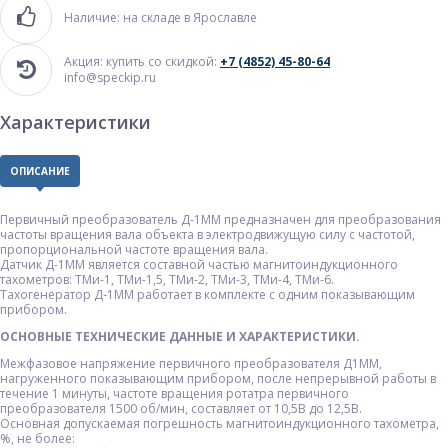
Наличие: на складе в Ярославле
Акция: купить со скидкой:
+7 (4852) 45-80-64
info@speckip.ru
Характеристики
ОПИСАНИЕ
Первичный преобразователь Д-1ММ предназначен для преобразования
частоты вращения вала объекта в электродвижущую силу с частотой,
пропорциональной частоте вращения вала.
Датчик Д-1ММ является составной частью магнитоиндукционного
тахометров: ТМи-1, ТМи-1,5, ТМи-2, ТМи-3, ТМи-4, ТМи-6.
Тахогенератор Д-1ММ работает в комплекте с одним показывающим
прибором.
ОСНОВНЫЕ ТЕХНИЧЕСКИЕ ДАННЫЕ И ХАРАКТЕРИСТИКИ.
Межфазовое напряжение первичного преобразователя Д1ММ,
нагруженного показывающим прибором, после непрерывной работы в
течение 1 минуты, частоте вращения ротатра первичного
преобразователя 1500 об/мин, составляет от 10,5В до 12,5В.
Основная допускаемая погрешность магнитоиндукционного тахометра,
%, не более: